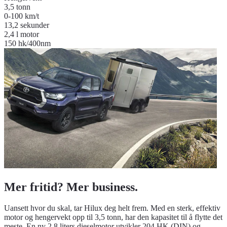
3,5 tonn
0-100 km/t
13,2 sekunder
2,4 l motor
150 hk/400nm
Mer fritid? Mer business.
Uansett hvor du skal, tar Hilux deg helt frem. Med en sterk, effektiv
motor og hengervekt opp til 3,5 tonn, har den kapasitet til å flytte det
meste. En ny 2,8 liters dieselmotor utvikler 204 HK (DIN) og