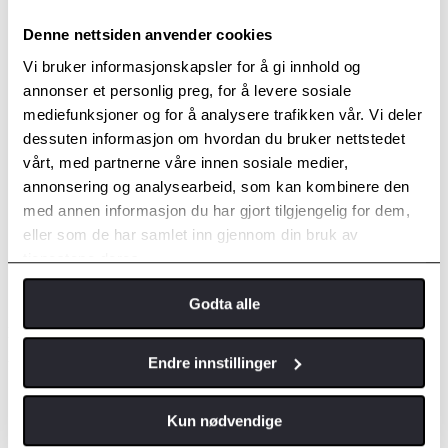
Fjernstyring klima
Ryggekamera
Denne nettsiden anvender cookies
Alarmhorn
Intelligent fartsassistanse (ISA)
Vi bruker informasjonskapsler for å gi innhold og
annonser et personlig preg, for å levere sosiale
mediefunksjoner og for å analysere trafikken vår. Vi deler
dessuten informasjon om hvordan du bruker nettstedet
vårt, med partnerne våre innen sosiale medier,
annonsering og analysearbeid, som kan kombinere den
med annen informasjon du har gjort tilgjengelig for dem,
eller som de har samlet inn gjennom din bruk av
tjenestene deres.
SR+ Invincible X
Godta alle
Har i tillegg til SR
Endre innstillinger
Utvendig
Inv X lakkert frontgrill
Inv X lakkert utv dørhåndtak
Kun nødvendige
Inv X lakkert håndtak baklem