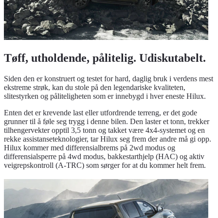
Tøff, utholdende, pålitelig. Udiskutabelt.
Siden den er konstruert og testet for hard, daglig bruk i verdens mest
ekstreme strøk, kan du stole på den legendariske kvaliteten,
slitestyrken og påliteligheten som er innebygd i hver eneste Hilux.
Enten det er krevende last eller utfordrende terreng, er det gode
grunner til å føle seg trygg i denne bilen. Den laster et tonn, trekker
tilhengervekter opptil 3,5 tonn og takket være 4x4-systemet og en
rekke assistanseteknologier, tar Hilux seg frem der andre må gi opp.
Hilux kommer med differensialbrems på 2wd modus og
differensialsperre på 4wd modus, bakkestarthjelp (HAC) og aktiv
veigrepskontroll (A-TRC) som sørger for at du kommer helt frem.