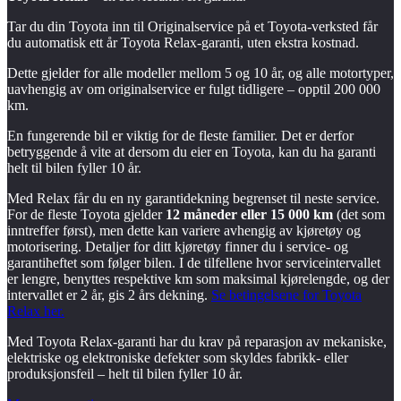
Tar du din Toyota inn til Originalservice på et Toyota-verksted får
du automatisk ett år Toyota Relax-garanti, uten ekstra kostnad.
Dette gjelder for alle modeller mellom 5 og 10 år, og alle motortyper,
uavhengig av om originalservice er fulgt tidligere – opptil 200 000
km.
En fungerende bil er viktig for de fleste familier. Det er derfor
betryggende å vite at dersom du eier en Toyota, kan du ha garanti
helt til bilen fyller 10 år.
Med Relax får du en ny garantidekning begrenset til neste service.
For de fleste Toyota gjelder
12 måneder eller 15 000 km
(det som
inntreffer først), men dette kan variere avhengig av kjøretøy og
motorisering. Detaljer for ditt kjøretøy finner du i service- og
garantiheftet som følger bilen. I de tilfellene hvor serviceintervallet
er lengre, benyttes respektive km som maksimal kjørelengde, og der
intervallet er 2 år, gis 2 års dekning.
Se betingelsene for Toyota
Relax her.
Med Toyota Relax-garanti har du krav på reparasjon av mekaniske,
elektriske og elektroniske defekter som skyldes fabrikk- eller
produksjonsfeil – helt til bilen fyller 10 år.