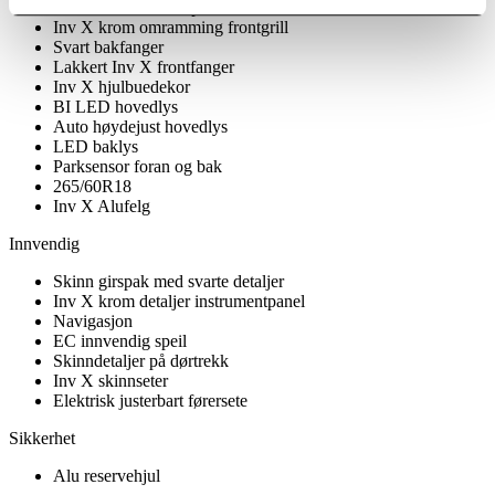
Inv X lakkerte utv speil
Inv X krom omramming frontgrill
Svart bakfanger
Lakkert Inv X frontfanger
Inv X hjulbuedekor
BI LED hovedlys
Auto høydejust hovedlys
LED baklys
Parksensor foran og bak
265/60R18
Inv X Alufelg
Innvendig
Skinn girspak med svarte detaljer
Inv X krom detaljer instrumentpanel
Navigasjon
EC innvendig speil
Skinndetaljer på dørtrekk
Inv X skinnseter
Elektrisk justerbart førersete
Sikkerhet
Alu reservehjul