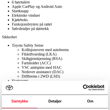
6 høyttalere
Apple CarPlay og Android Auto
Startknapp
Elektriske vinduer
Kjøleboks
Funksjonsbrytere på rattet
Sølvdetaljer på dørtrekk
Sikkerhet
Toyota Safety Sense
Kollisjonsvern med autobrems
Filskiftvarsling (LKA)
Skiltgjennkjenning (RSA)
Fartsholder (ACC)
VSC antispinn med HAC
Nedover assistance (DAC)
Diffbrems i 2WD (LSD)
Startsperre
Blokkeringsfrie bremser (ABS)
9 kollisjonsputer
Automatisk airbagbryter passasjer
LED nødbremselys bak
Samtykke
Detaljer
Om
Reservehjul
Start & stopp system (ECO)