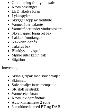
Omramming frontgrill i sølv
Krom bakfanger
LED tåkelys foran
Lyktespyler
Skygge i topp av frontrute
Varmetråder bakrute
Varmetråder under vindusviskere
Skvettlapper foran og bak
Lakkert frontfanger
Nøkkelfri dørlås
Tåkelys bak
Blinklys i utv speil
Mørke ruter kabin bak
Stigtrinn
Innvendig
Skinn girspak med sølv detaljer
Skinnratt
Sølv detaljer instrumentpanle
SR stoff setetrekk
Varmeseter foran
Krom inv dørhåndtak
Auto klimaanlegg 2 sone
8' multimedia med BT og DAB