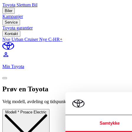
Toyota Slettum Bil
Biler
Kampanjer
Service
Toyota garantier
Kontakt
Nye Urban Cruiser
Nye C-HR+
perm_identity
Min Toyota
Prøv en Toyota
Velg modell, avdeling og tidspunkt.
Modell
*
Proace Electric
Samtykke